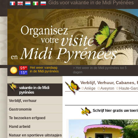
Gids voor vakantie in de Midi Pyrénées
Het weer vandaag
> Het weer in de Midi pyrénées tot 5
in de Midi pyrénées
dagen
Verblijf, Verhuur, Cabanes,
vakantie in de Midi
Ariège
Aveyron
Haute-Gar
pyrénées
Verblijf, verhuur
Gastronomie
Schrijf hier gratis uw toer
Te bezoeken erfgoed
Hand arbeid
Natuur en sportieve uitstapjes