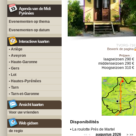
Agenda van de Midi
Pyrénées
Evenementen op thema
Evenementen op datum
Interactieve kaarten
TVORG-716
• Ariège
Bewerk de pagina
• Aveyron
Prijzen :
laagseizoen 290 €
• Haute-Garonne
middenseizoen 290 €
Hoogseizoen 310 €
• Gers
• Lot
• Hautes-Pyrénées
• Tarn
• Tarn-et-Garonne
Ansicht kaarten
Voor uw vrienden
Disponibilités
Web gidsen
• La roulotte Prés de Martel
de regio
augustus 2026
<<
<
>
>>