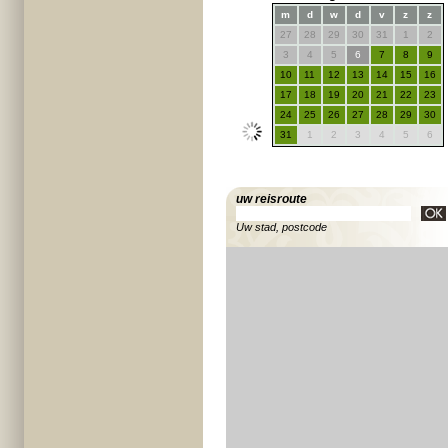
m
d
w
d
v
z
z
27
28
29
30
31
1
2
3
4
5
6
7
8
9
10
11
12
13
14
15
16
17
18
19
20
21
22
23
24
25
26
27
28
29
30
31
1
2
3
4
5
6
uw reisroute
Uw stad, postcode