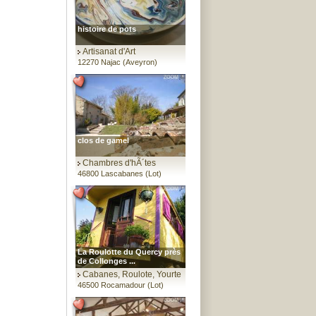
histoire de pots
Artisanat d'Art
12270 Najac (Aveyron)
clos de gamel
Chambres d'hÃ´tes
46800 Lascabanes (Lot)
La Roulotte du Quercy près
de Collonges ...
Cabanes, Roulote, Yourte
46500 Rocamadour (Lot)