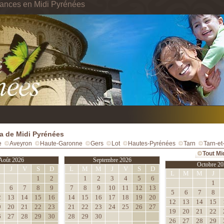
cances en Midi Pyrénées
 de Midi Pyrénées
e
Aveyron
Haute-Garonne
Gers
Lot
Hautes-Pyrénées
Tarn
Tarn-e
Tout Mi
Août 2026
Septembre 2026
Octobre 20
M
J
V
S
D
L
M
M
J
V
S
D
L
M
M
J
1
2
1
2
3
4
5
6
1
6
7
8
9
7
8
9
10
11
12
13
5
6
7
8
2
13
14
15
16
14
15
16
17
18
19
20
12
13
14
15
9
20
21
22
23
21
22
23
24
25
26
27
19
20
21
22
6
27
28
29
30
28
29
30
26
27
28
29