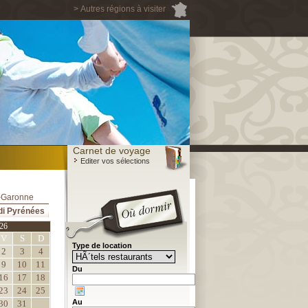
> Autres régions à visiter
Carnet de voyage
Editer vos sélections
t-Garonne
di Pyrénées
26
V
S
D
Type de location
2
3
4
9
10
11
Du
16
17
18
23
24
25
Au
30
31