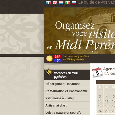
Le guide de vos va
La météo aujourd'hui
en Midi pyrénées
Agenda
Vacances en Midi
Arièg
pyrénées
Hébergement, locations
L
M
Restauration et Gastronomie
3
4
5
Patrimoine à visiter
10
11
1
Artisanat d'art
17
18
1
24
25
2
Loisirs nature et sportifs